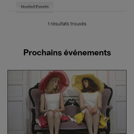
Hosted Events
1 résultats trouvés
Prochains événements
Les
Demoiselles
de
Rochefort
-
Jacques
Demy