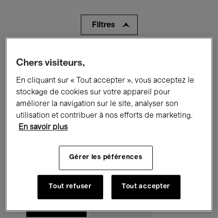
Filtres
Tous les événements
Concerts
Chers visiteurs,
Expositions
Films
Performances
En cliquant sur « Tout accepter », vous acceptez le
stockage de cookies sur votre appareil pour
Rencontres & Débats
Jazz
améliorer la navigation sur le site, analyser son
utilisation et contribuer à nos efforts de marketing.
Musique classique
Global Music
En savoir plus
Musique électronique
Gérer les péférences
Pour tous
Kids’ Palace
Tout refuser
Tout accepter
Enseignement
Visites guidées