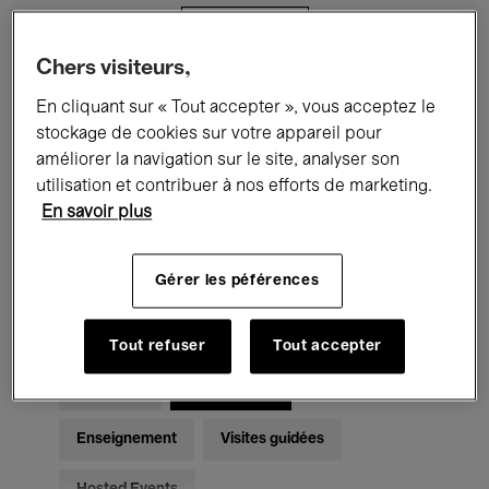
Filtres
Chers visiteurs,
Tous les événements
Concerts
En cliquant sur « Tout accepter », vous acceptez le
stockage de cookies sur votre appareil pour
Expositions
Films
Performances
améliorer la navigation sur le site, analyser son
utilisation et contribuer à nos efforts de marketing.
Rencontres & Débats
Jazz
En savoir plus
Musique classique
Global Music
Gérer les péférences
Musique électronique
Tout refuser
Tout accepter
Pour tous
Kids’ Palace
Enseignement
Visites guidées