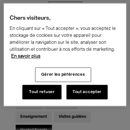
Filtres
Chers visiteurs,
Tous les événements
Concerts
En cliquant sur « Tout accepter », vous acceptez le
stockage de cookies sur votre appareil pour
Expositions
Films
Performances
améliorer la navigation sur le site, analyser son
utilisation et contribuer à nos efforts de marketing.
Rencontres & Débats
Jazz
En savoir plus
Musique classique
Global Music
Gérer les péférences
Musique électronique
Tout refuser
Tout accepter
Pour tous
Kids’ Palace
Enseignement
Visites guidées