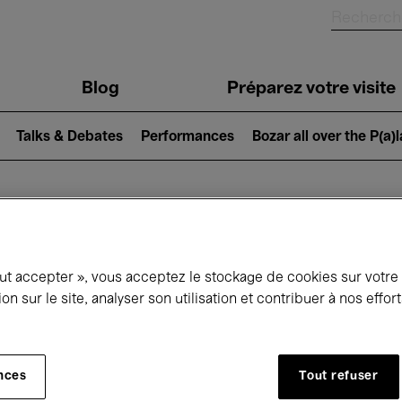
Blog
Préparez votre visite
Talks & Debates
Performances
Bozar all over the P(a)
ui se passe à 
out accepter », vous acceptez le stockage de cookies sur votre
ion sur le site, analyser son utilisation et contribuer à nos effo
jourd'hui
Prochains 7 jours
Février
nces
Tout refuser
Lundi 01 - Dimanche 28 Février 2027