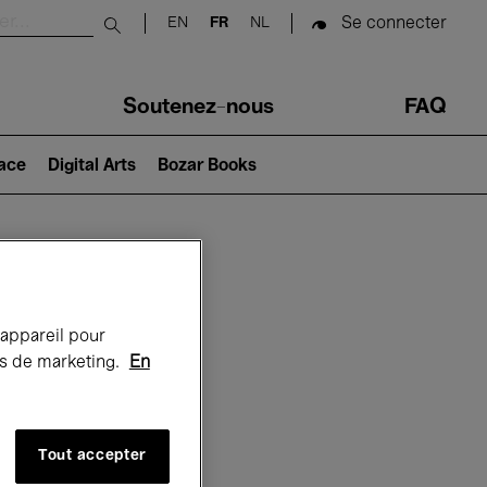
Se connecter
EN
FR
NL
Submit search
Soutenez-nous
FAQ
lace
Digital Arts
Bozar Books
Bozar
 appareil pour
rts de marketing.
En
Tout accepter