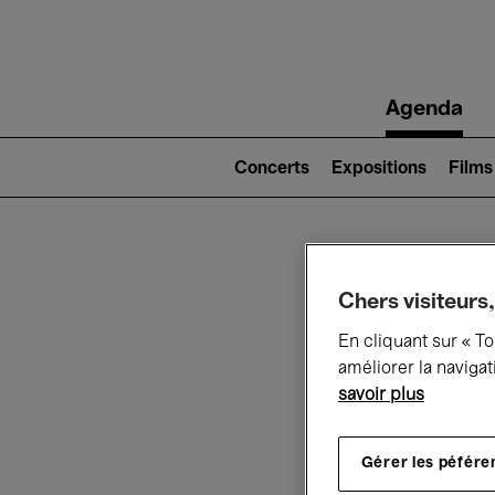
Main
Agenda
navigation
Main
navigation
Concerts
Expositions
Films
(level
2)
Ce q
Chers visiteurs,
En cliquant sur « T
améliorer la navigat
savoir plus
Au
Gérer les péfére