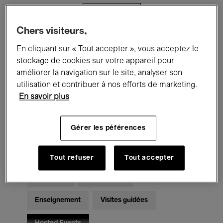
Filtres
Chers visiteurs,
Tous les événements
Concerts
En cliquant sur « Tout accepter », vous acceptez le
stockage de cookies sur votre appareil pour
Expositions
Films
Performances
améliorer la navigation sur le site, analyser son
utilisation et contribuer à nos efforts de marketing.
Rencontres & Débats
Jazz
En savoir plus
Musique classique
Global Music
Gérer les péférences
Musique électronique
Tout refuser
Tout accepter
Pour tous
Kids’ Palace
Enseignement
Visites guidées