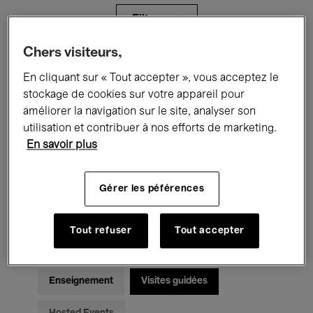
Filtres
Chers visiteurs,
Tous les événements
Concerts
En cliquant sur « Tout accepter », vous acceptez le
stockage de cookies sur votre appareil pour
Expositions
Films
Performances
améliorer la navigation sur le site, analyser son
utilisation et contribuer à nos efforts de marketing.
Rencontres & Débats
Jazz
En savoir plus
Musique classique
Global Music
Gérer les péférences
Musique électronique
Tout refuser
Tout accepter
Pour tous
Kids’ Palace
Enseignement
Visites guidées