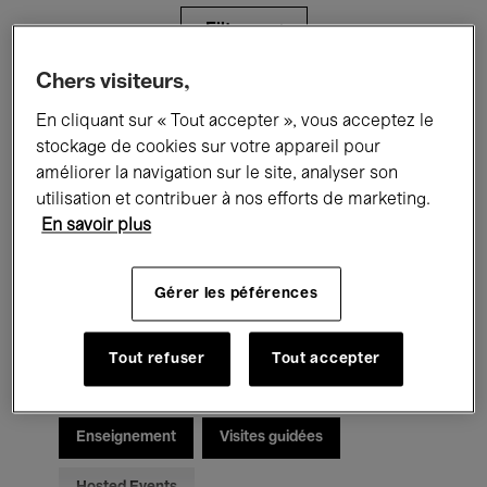
Filtres
Chers visiteurs,
Tous les événements
Concerts
En cliquant sur « Tout accepter », vous acceptez le
stockage de cookies sur votre appareil pour
Expositions
Films
Performances
améliorer la navigation sur le site, analyser son
utilisation et contribuer à nos efforts de marketing.
Rencontres & Débats
Jazz
En savoir plus
Musique classique
Global Music
Gérer les péférences
Musique électronique
Tout refuser
Tout accepter
Pour tous
Kids’ Palace
Enseignement
Visites guidées