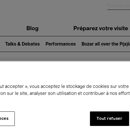
Blog
Préparez votre visite
Talks & Debates
Performances
Bozar all over the P(a)
ui se passe à 
out accepter », vous acceptez le stockage de cookies sur votre
ion sur le site, analyser son utilisation et contribuer à nos effo
jourd'hui
Prochains 7 jours
Mois
nces
Tout refuser
Vendredi 15 - Samedi 23 Mai 2026