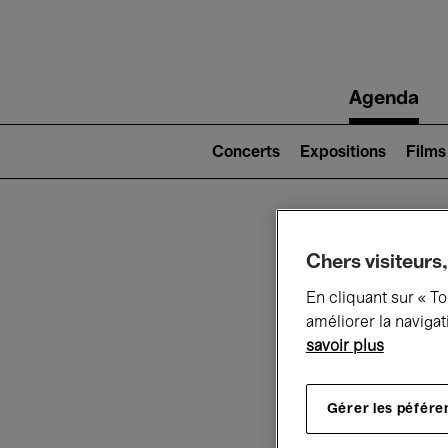
Main
Agenda
navigation
Main
navigation
Concerts
Expositions
Films
(level
2)
Ce q
Chers visiteurs,
En cliquant sur « T
améliorer la navigat
savoir plus
Au
Gérer les péfére