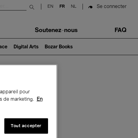
Se connecter
EN
FR
NL
Submit search
Soutenez-nous
FAQ
lace
Digital Arts
Bozar Books
Bozar
 appareil pour
rts de marketing.
En
Tout accepter