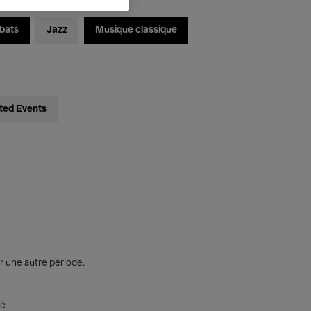
bats
Jazz
Musique classique
ted Events
r une autre période.
té