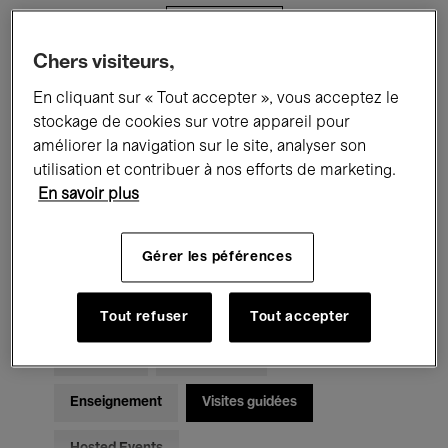
Filtres
Chers visiteurs,
Tous les événements
Concerts
En cliquant sur « Tout accepter », vous acceptez le
stockage de cookies sur votre appareil pour
Expositions
Films
Performances
améliorer la navigation sur le site, analyser son
utilisation et contribuer à nos efforts de marketing.
Rencontres & Débats
Jazz
En savoir plus
Musique classique
Global Music
Gérer les péférences
Musique électronique
Tout refuser
Tout accepter
Pour tous
Kids’ Palace
Enseignement
Visites guidées