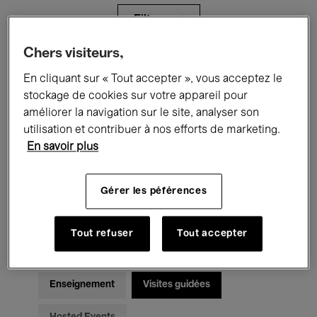
Filtres
Chers visiteurs,
Tous les événements
Concerts
En cliquant sur « Tout accepter », vous acceptez le
stockage de cookies sur votre appareil pour
Expositions
Films
Performances
améliorer la navigation sur le site, analyser son
utilisation et contribuer à nos efforts de marketing.
Rencontres & Débats
Jazz
En savoir plus
Musique classique
Global Music
Gérer les péférences
Musique électronique
Tout refuser
Tout accepter
Pour tous
Kids’ Palace
Enseignement
Visites guidées