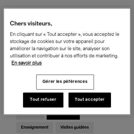
Filtres
Chers visiteurs,
En cliquant sur « Tout accepter », vous acceptez le
Tous les événements
Concerts
stockage de cookies sur votre appareil pour
Expositions
Films
Performances
améliorer la navigation sur le site, analyser son
utilisation et contribuer à nos efforts de marketing.
Rencontres & Débats
Jazz
En savoir plus
Musique classique
Global Music
Gérer les péférences
Musique électronique
Tout refuser
Tout accepter
Pour tous
Kids’ Palace
Enseignement
Visites guidées