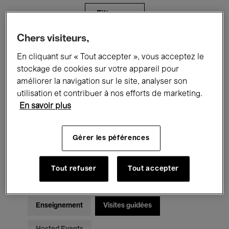
Filtres
Chers visiteurs,
Tous les événements
Concerts
En cliquant sur « Tout accepter », vous acceptez le
stockage de cookies sur votre appareil pour
Expositions
Films
Performances
améliorer la navigation sur le site, analyser son
utilisation et contribuer à nos efforts de marketing.
Rencontres & Débats
Jazz
En savoir plus
Musique classique
Global Music
Gérer les péférences
Musique électronique
Tout refuser
Tout accepter
Pour tous
Kids’ Palace
Enseignement
Visites guidées