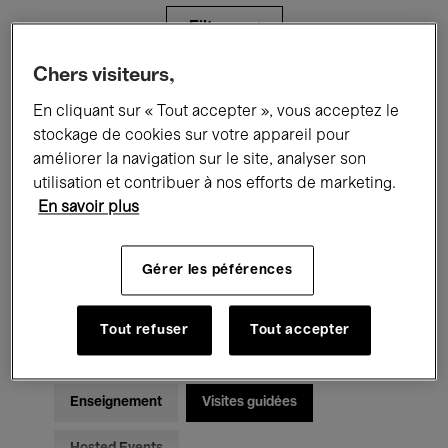
Filtres
Chers visiteurs,
Tous les événements
Concerts
En cliquant sur « Tout accepter », vous acceptez le
stockage de cookies sur votre appareil pour
Expositions
Films
Performances
améliorer la navigation sur le site, analyser son
utilisation et contribuer à nos efforts de marketing.
Rencontres & Débats
Jazz
En savoir plus
Musique classique
Global Music
Gérer les péférences
Musique électronique
Tout refuser
Tout accepter
Pour tous
Kids’ Palace
Enseignement
Visites guidées