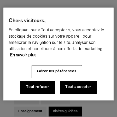
Filtres
Chers visiteurs,
En cliquant sur « Tout accepter », vous acceptez le
Tous les événements
Concerts
stockage de cookies sur votre appareil pour
Expositions
Films
Performances
améliorer la navigation sur le site, analyser son
utilisation et contribuer à nos efforts de marketing.
Rencontres & Débats
Jazz
En savoir plus
Musique classique
Global Music
Gérer les péférences
Musique électronique
Tout refuser
Tout accepter
Pour tous
Kids’ Palace
Enseignement
Visites guidées