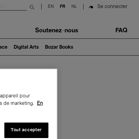
Se connecter
EN
FR
NL
Submit search
Soutenez-nous
FAQ
lace
Digital Arts
Bozar Books
Bozar
 appareil pour
rts de marketing.
En
Tout accepter