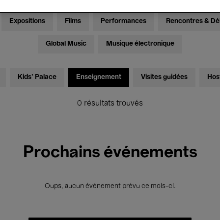
Expositions
Films
Performances
Rencontres & Dé
Global Music
Musique électronique
Kids’ Palace
Enseignement
Visites guidées
Hos
0 résultats trouvés
Prochains événements
Oups, aucun événement prévu ce mois-ci.