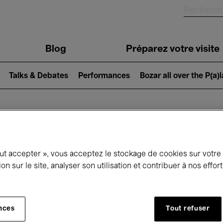
Blog
Préparez votre visite
Talks & Debates
Performances
Bozar all over the P(a)
ui se passe à 
out accepter », vous acceptez le stockage de cookies sur votre
ion sur le site, analyser son utilisation et contribuer à nos effo
jourd'hui
Prochains 7 jours
Avril
nces
Tout refuser
Jeudi 01 - Vendredi 30 Avril 2027