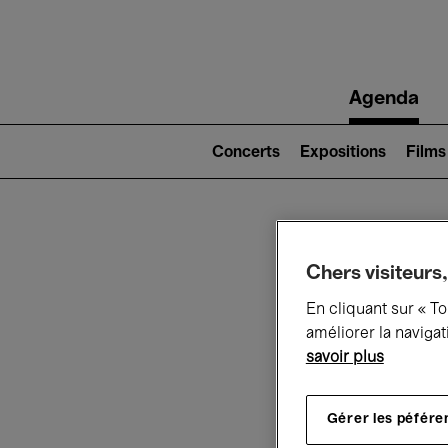
Main
Agenda
navigation
Main
navigation
Concerts
Expositions
Films
(level
2)
Ce q
Chers visiteurs,
En cliquant sur « T
améliorer la navigat
savoir plus
Au
Gérer les péfére