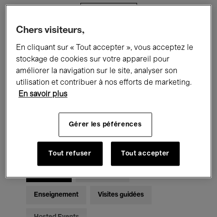
Filtres
Chers visiteurs,
Tous les événements
Concerts
En cliquant sur « Tout accepter », vous acceptez le
stockage de cookies sur votre appareil pour
Expositions
Films
Performances
améliorer la navigation sur le site, analyser son
utilisation et contribuer à nos efforts de marketing.
Rencontres & Débats
Jazz
En savoir plus
Musique classique
Global Music
Gérer les péférences
Musique électronique
Tout refuser
Tout accepter
Pour tous
Kids’ Palace
Enseignement
Visites guidées