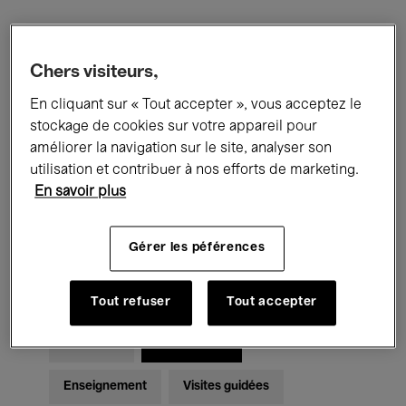
Filtres
Chers visiteurs,
En cliquant sur « Tout accepter », vous acceptez le
Tous les événements
Concerts
stockage de cookies sur votre appareil pour
Expositions
Films
Performances
améliorer la navigation sur le site, analyser son
utilisation et contribuer à nos efforts de marketing.
Rencontres & Débats
Jazz
En savoir plus
Musique classique
Global Music
Gérer les péférences
Musique électronique
Tout refuser
Tout accepter
Pour tous
Kids’ Palace
Enseignement
Visites guidées