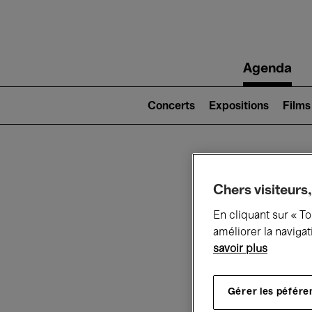
Main
Agenda
navigation
Main
navigation
Concerts
Expositions
Films
(level
2)
Ce q
Chers visiteurs,
En cliquant sur « T
améliorer la navigat
savoir plus
Au
Gérer les péfére