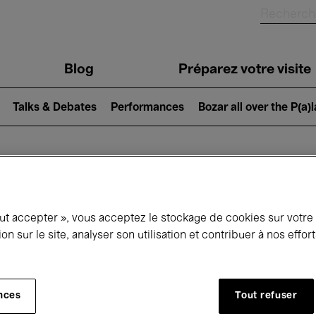
Blog
Préparez votre visite
Talks & Debates
Performances
Bozar all over the P(a)
ui se passe à 
out accepter », vous acceptez le stockage de cookies sur votre
ion sur le site, analyser son utilisation et contribuer à nos effo
jourd'hui
Prochains 7 jours
Mois
nces
Tout refuser
Mardi 10 - Mardi 17 Février 2026