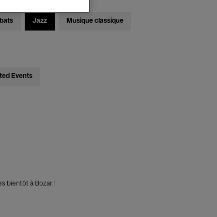
bats
Jazz
Musique classique
ted Events
s bientôt à Bozar !