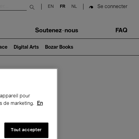
Se connecter
EN
FR
NL
Submit search
Soutenez-nous
FAQ
lace
Digital Arts
Bozar Books
Bozar
 appareil pour
rts de marketing.
En
Tout accepter