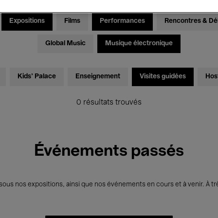
Expositions
Films
Performances
Rencontres & Dé
Global Music
Musique électronique
Kids’ Palace
Enseignement
Visites guidées
Hos
0 résultats trouvés
Événements passés
us nos expositions, ainsi que nos événements en cours et à venir. À trè