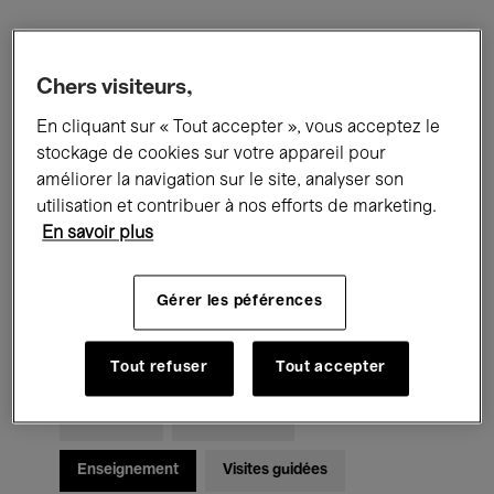
Filtres
Chers visiteurs,
En cliquant sur « Tout accepter », vous acceptez le
Tous les événements
Concerts
stockage de cookies sur votre appareil pour
Expositions
Films
Performances
améliorer la navigation sur le site, analyser son
utilisation et contribuer à nos efforts de marketing.
Rencontres & Débats
Jazz
En savoir plus
Musique classique
Global Music
Gérer les péférences
Musique électronique
Tout refuser
Tout accepter
Pour tous
Kids’ Palace
Enseignement
Visites guidées