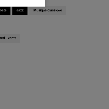
bats
Jazz
Musique classique
ted Events