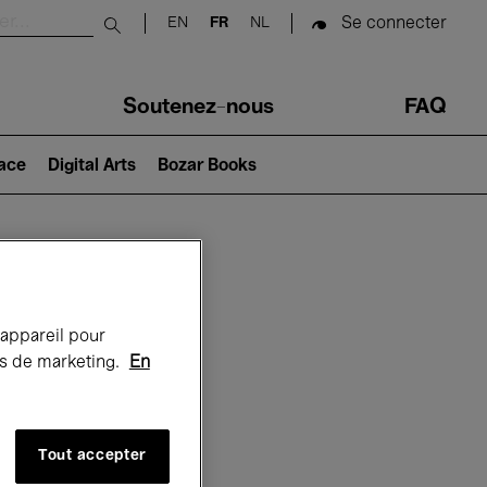
Se connecter
EN
FR
NL
Submit search
Soutenez-nous
FAQ
lace
Digital Arts
Bozar Books
Bozar
 appareil pour
rts de marketing.
En
Tout accepter