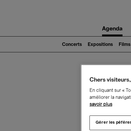
Main
Agenda
navigation
Main
navigation
Concerts
Expositions
Films
(level
2)
Ce q
Chers visiteurs,
En cliquant sur « T
améliorer la navigat
savoir plus
Au
Gérer les péfére