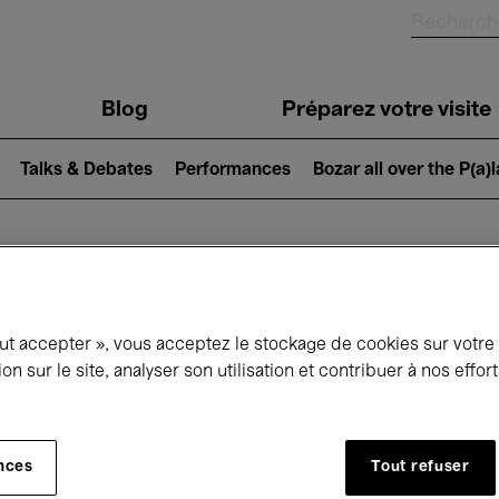
Blog
Préparez votre visite
Talks & Debates
Performances
Bozar all over the P(a)
ui se passe à 
out accepter », vous acceptez le stockage de cookies sur votre
ion sur le site, analyser son utilisation et contribuer à nos effo
jourd'hui
Prochains 7 jours
Février
nces
Tout refuser
Lundi 01 - Dimanche 28 Février 2027