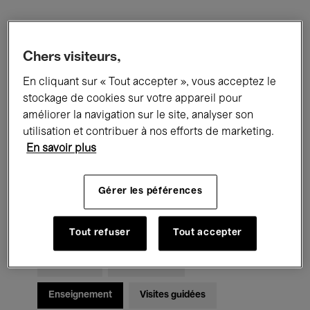
Filtres
Chers visiteurs,
Tous les événements
Concerts
En cliquant sur « Tout accepter », vous acceptez le
stockage de cookies sur votre appareil pour
Expositions
Films
Performances
améliorer la navigation sur le site, analyser son
utilisation et contribuer à nos efforts de marketing.
Rencontres & Débats
Jazz
En savoir plus
Musique classique
Global Music
Gérer les péférences
Musique électronique
Tout refuser
Tout accepter
Pour tous
Kids’ Palace
Enseignement
Visites guidées