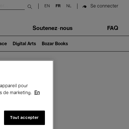
Se connecter
EN
FR
NL
Submit search
Soutenez-nous
FAQ
lace
Digital Arts
Bozar Books
Bozar
 appareil pour
rts de marketing.
En
Tout accepter