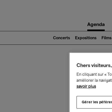
Main
Agenda
navigation
Main
navigation
Concerts
Expositions
Films
(level
2)
Ce q
Chers visiteurs,
En cliquant sur « T
améliorer la navigat
savoir plus
Au
Gérer les péfére