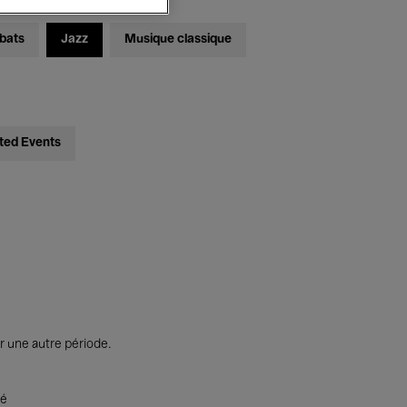
bats
Jazz
Musique classique
ted Events
r une autre période.
té