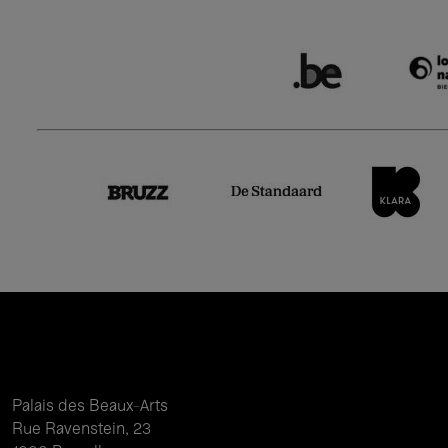
Palais des Beaux-Arts
Rue Ravenstein, 23