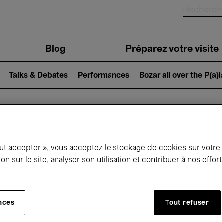
Blog
Préparez votre visite
Talks & Debates
Performances
Bozar all over the P(a)
ui se passe à 
out accepter », vous acceptez le stockage de cookies sur votre
ion sur le site, analyser son utilisation et contribuer à nos effo
jourd'hui
Prochains 7 jours
Mois
nces
Tout refuser
Dimanche 10 - Lundi 18 Mai 2026