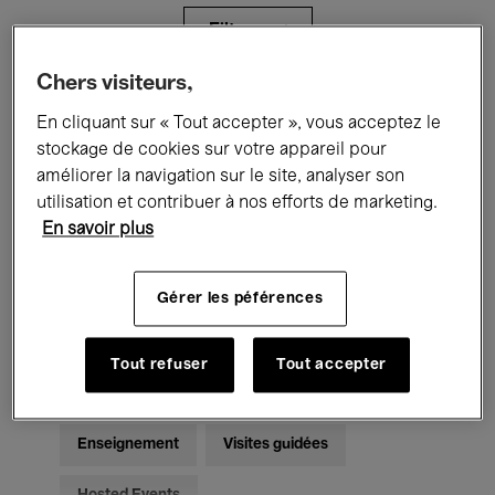
Filtres
Chers visiteurs,
Tous les événements
Concerts
En cliquant sur « Tout accepter », vous acceptez le
stockage de cookies sur votre appareil pour
Expositions
Films
Performances
améliorer la navigation sur le site, analyser son
utilisation et contribuer à nos efforts de marketing.
Rencontres & Débats
Jazz
En savoir plus
Musique classique
Global Music
Gérer les péférences
Musique électronique
Tout refuser
Tout accepter
Pour tous
Kids’ Palace
Enseignement
Visites guidées