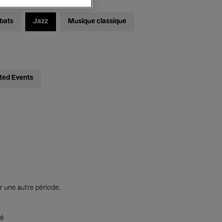
bats
Jazz
Musique classique
ted Events
r une autre période.
té