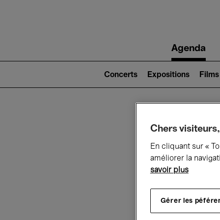
Main
Agenda
navigation
Main
navigation
Concerts
Expositions
Films
(level
2)
Ce q
Chers visiteurs,
En cliquant sur « T
améliorer la navigat
savoir plus
Au
Gérer les péfére