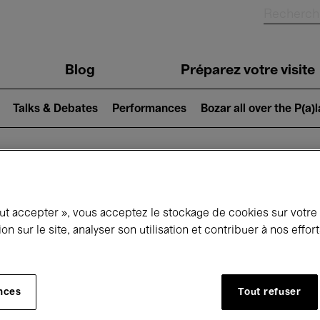
Blog
Préparez votre visite
Talks & Debates
Performances
Bozar all over the P(a)
ui se passe à 
out accepter », vous acceptez le stockage de cookies sur votre
ion sur le site, analyser son utilisation et contribuer à nos effo
jourd'hui
Prochains 7 jours
Mois
nces
Tout refuser
Jeudi 16 Avril 2026