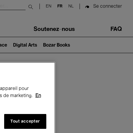
Se connecter
EN
FR
NL
Submit search
Soutenez-nous
FAQ
lace
Digital Arts
Bozar Books
Bozar
 appareil pour
rts de marketing.
En
Tout accepter