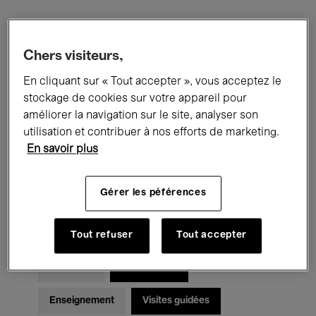
Filtres
Chers visiteurs,
En cliquant sur « Tout accepter », vous acceptez le
Tous les événements
Concerts
stockage de cookies sur votre appareil pour
Expositions
Films
Performances
améliorer la navigation sur le site, analyser son
utilisation et contribuer à nos efforts de marketing.
Rencontres & Débats
Jazz
En savoir plus
Musique classique
Global Music
Gérer les péférences
Musique électronique
Tout refuser
Tout accepter
Pour tous
Kids’ Palace
Enseignement
Visites guidées