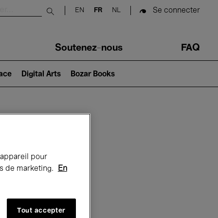
Se connecter
EN
FR
NL
Submit search
Soutenez-nous
FAQ
lace
Digital Arts
Bozar Books
Bozar
 appareil pour
rts de marketing.
En
Tout accepter