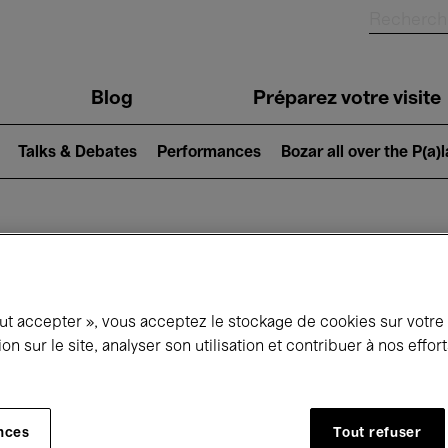
Blog
Préparez votre visite
Talks & Debates
Performances
Bozar all over the P(a)
ui se passe à 
out accepter », vous acceptez le stockage de cookies sur votre
ion sur le site, analyser son utilisation et contribuer à nos effo
jourd'hui
Prochains 7 jours
Août
Samedi 01 - Lundi 31 Août 2026
nces
Tout refuser