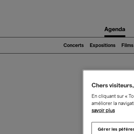
Main
Agenda
navigation
Main
navigation
Concerts
Expositions
Films
(level
2)
Ce q
Chers visiteurs,
En cliquant sur « T
améliorer la navigat
Au
savoir plus
Gérer les péfére