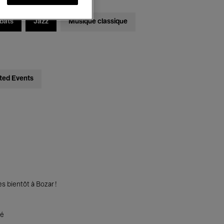
bats
Jazz
Musique classique
ted Events
s bientôt à Bozar !
té