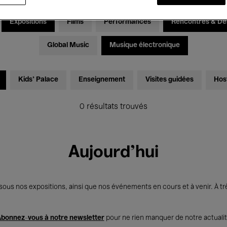
Expositions
Films
Performances
Rencontres & Dé
Global Music
Musique électronique
Kids’ Palace
Enseignement
Visites guidées
Hos
0 résultats trouvés
Aujourd'hui
us nos expositions, ainsi que nos événements en cours et à venir. À trè
bonnez-vous à notre newsletter
pour ne rien manquer de notre actuali