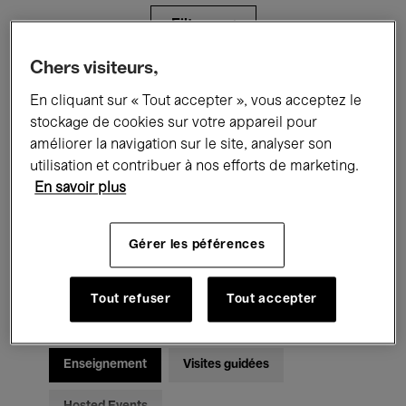
Filtres
Chers visiteurs,
Tous les événements
Concerts
En cliquant sur « Tout accepter », vous acceptez le
stockage de cookies sur votre appareil pour
Expositions
Films
Performances
améliorer la navigation sur le site, analyser son
utilisation et contribuer à nos efforts de marketing.
Rencontres & Débats
Jazz
En savoir plus
Musique classique
Global Music
Gérer les péférences
Musique électronique
Tout refuser
Tout accepter
Pour tous
Kids’ Palace
Enseignement
Visites guidées