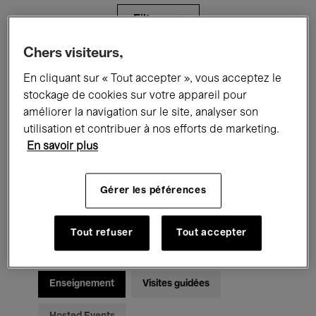
Filtres
Chers visiteurs,
Tous les événements
Concerts
En cliquant sur « Tout accepter », vous acceptez le
stockage de cookies sur votre appareil pour
Expositions
Films
Performances
améliorer la navigation sur le site, analyser son
utilisation et contribuer à nos efforts de marketing.
Rencontres & Débats
Jazz
En savoir plus
Musique classique
Global Music
Gérer les péférences
Musique électronique
Tout refuser
Tout accepter
Pour tous
Kids’ Palace
Enseignement
Visites guidées