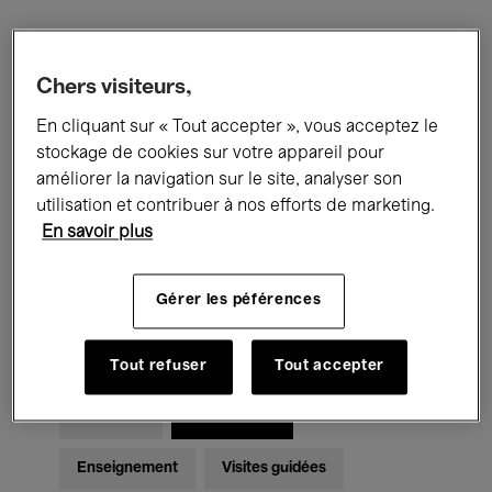
Filtres
Chers visiteurs,
En cliquant sur « Tout accepter », vous acceptez le
Tous les événements
Concerts
stockage de cookies sur votre appareil pour
Expositions
Films
Performances
améliorer la navigation sur le site, analyser son
utilisation et contribuer à nos efforts de marketing.
Rencontres & Débats
Jazz
En savoir plus
Musique classique
Global Music
Gérer les péférences
Musique électronique
Tout refuser
Tout accepter
Pour tous
Kids’ Palace
Enseignement
Visites guidées