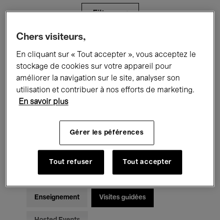
Filtres
Chers visiteurs,
Tous les événements
Concerts
En cliquant sur « Tout accepter », vous acceptez le
stockage de cookies sur votre appareil pour
Expositions
Films
Performances
améliorer la navigation sur le site, analyser son
utilisation et contribuer à nos efforts de marketing.
Rencontres & Débats
Jazz
En savoir plus
Musique classique
Global Music
Gérer les péférences
Musique électronique
Tout refuser
Tout accepter
Pour tous
Kids’ Palace
Enseignement
Visites guidées