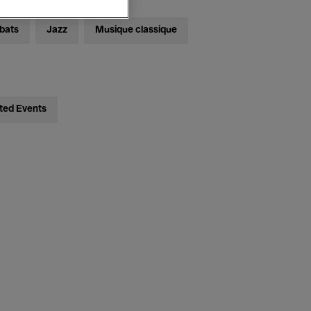
bats
Jazz
Musique classique
ted Events