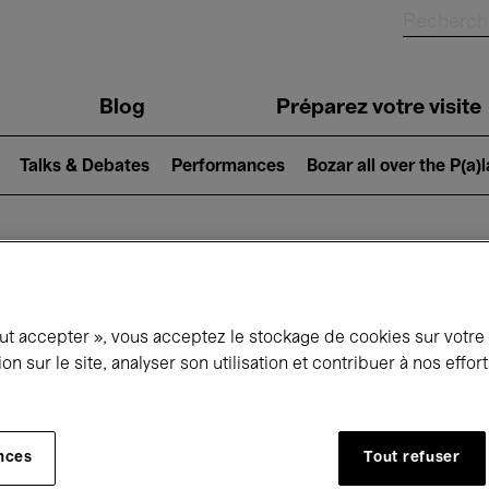
Blog
Préparez votre visite
Talks & Debates
Performances
Bozar all over the P(a)
ui se passe à 
out accepter », vous acceptez le stockage de cookies sur votre
ion sur le site, analyser son utilisation et contribuer à nos effo
jourd'hui
Prochains 7 jours
Avril
nces
Tout refuser
Jeudi 01 - Vendredi 30 Avril 2027