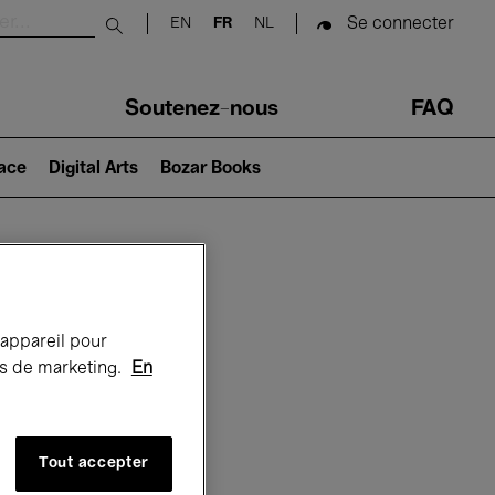
Se connecter
EN
FR
NL
Submit search
Soutenez-nous
FAQ
lace
Digital Arts
Bozar Books
Bozar
 appareil pour
rts de marketing.
En
Tout accepter