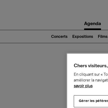
Main
Agenda
navigation
Main
navigation
Concerts
Expositions
Films
(level
2)
Ce q
Chers visiteurs,
En cliquant sur « T
améliorer la navigat
savoir plus
Au
Gérer les péfére