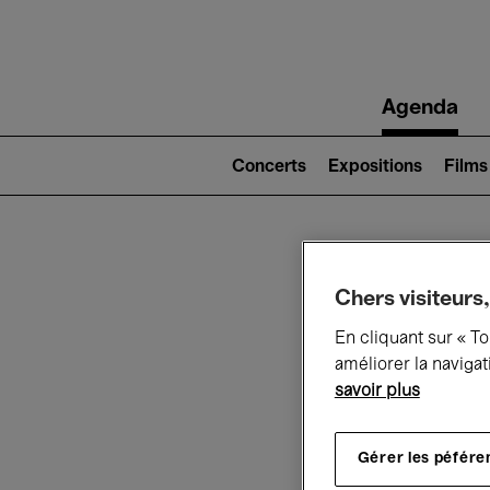
Main
Agenda
navigation
Main
navigation
Concerts
Expositions
Films
(level
2)
Ce q
Chers visiteurs,
En cliquant sur « T
améliorer la navigat
savoir plus
Au
Gérer les péfére