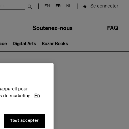
Se connecter
EN
FR
NL
Submit search
Soutenez-nous
FAQ
lace
Digital Arts
Bozar Books
Bozar
 appareil pour
rts de marketing.
En
Tout accepter