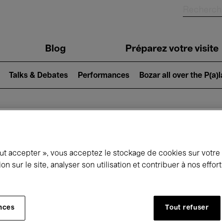
Blog
Préparez votre visite
Talks & Debates
Performances
Bozar all over the P(a)
ui se passe à 
out accepter », vous acceptez le stockage de cookies sur votre
ion sur le site, analyser son utilisation et contribuer à nos effo
jourd'hui
Prochains 7 jours
Mois
nces
Tout refuser
Mercredi 22 - Mercredi 29 Avril 2026