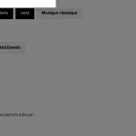
bats
Jazz
Musique classique
ted Events
s bientôt à Bozar !