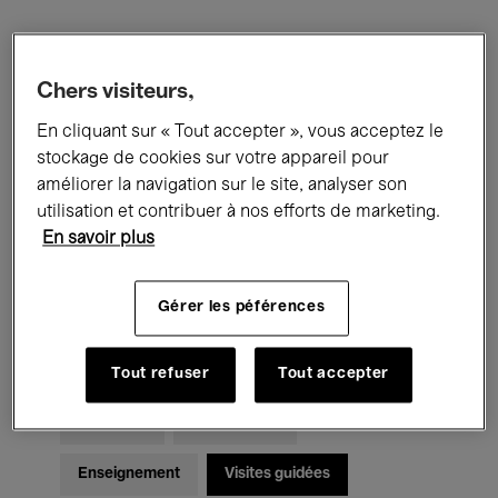
Filtres
Chers visiteurs,
Tous les événements
Concerts
En cliquant sur « Tout accepter », vous acceptez le
stockage de cookies sur votre appareil pour
Expositions
Films
Performances
améliorer la navigation sur le site, analyser son
utilisation et contribuer à nos efforts de marketing.
Rencontres & Débats
Jazz
En savoir plus
Musique classique
Global Music
Gérer les péférences
Musique électronique
Tout refuser
Tout accepter
Pour tous
Kids’ Palace
Enseignement
Visites guidées