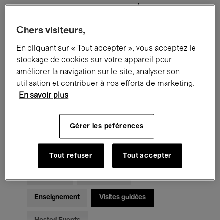
Filtres
Chers visiteurs,
Tous les événements
Concerts
En cliquant sur « Tout accepter », vous acceptez le
stockage de cookies sur votre appareil pour
Expositions
Films
Performances
améliorer la navigation sur le site, analyser son
utilisation et contribuer à nos efforts de marketing.
Rencontres & Débats
Jazz
En savoir plus
Musique classique
Global Music
Gérer les péférences
Musique électronique
Tout refuser
Tout accepter
Pour tous
Kids’ Palace
Enseignement
Visites guidées