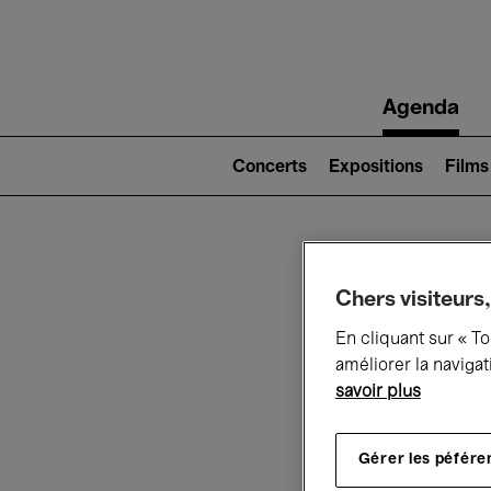
Main
Agenda
navigation
Main
navigation
Concerts
Expositions
Films
(level
2)
Ce q
Chers visiteurs,
En cliquant sur « T
améliorer la navigat
savoir plus
Au
Gérer les péfére