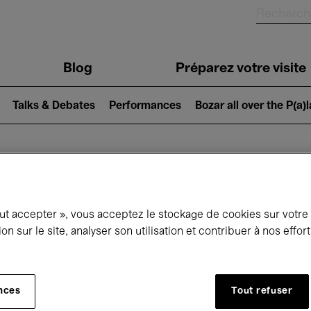
Blog
Préparez votre visite
Talks & Debates
Performances
Bozar all over the P(a)
ui se passe à 
out accepter », vous acceptez le stockage de cookies sur votre
ion sur le site, analyser son utilisation et contribuer à nos effo
jourd'hui
Prochains 7 jours
Octobre
nces
Tout refuser
Jeudi 01 - Samedi 31 Octobre 2026