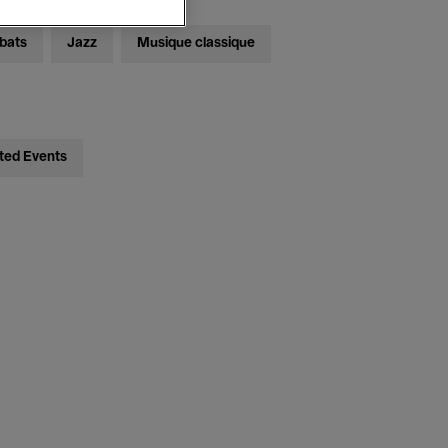
bats
Jazz
Musique classique
ted Events