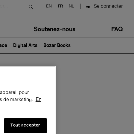
Se connecter
EN
FR
NL
Submit search
Soutenez-nous
FAQ
lace
Digital Arts
Bozar Books
Bozar
 appareil pour
rts de marketing.
En
Tout accepter