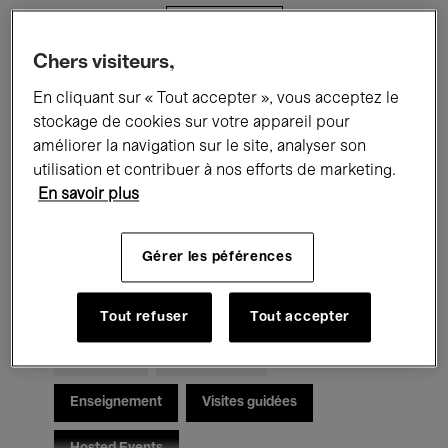
Filtres
Chers visiteurs,
Tous les événements
Concerts
En cliquant sur « Tout accepter », vous acceptez le
stockage de cookies sur votre appareil pour
Expositions
Films
Performances
améliorer la navigation sur le site, analyser son
utilisation et contribuer à nos efforts de marketing.
Rencontres & Débats
Jazz
En savoir plus
Musique classique
Global Music
Gérer les péférences
Musique électronique
Tout refuser
Tout accepter
Pour tous
Kids’ Palace
Enseignement
Visites guidées