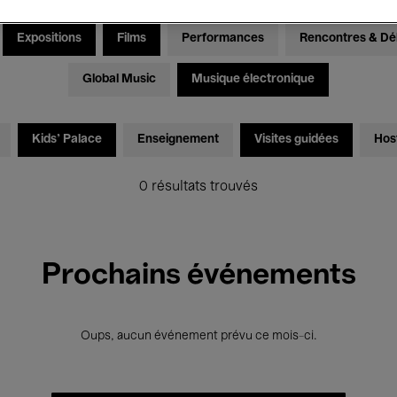
Expositions
Films
Performances
Rencontres & Dé
Global Music
Musique électronique
Kids’ Palace
Enseignement
Visites guidées
Hos
0 résultats trouvés
Prochains événements
Oups, aucun événement prévu ce mois-ci.