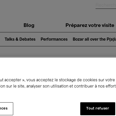
Blog
Préparez votre visite
Talks & Debates
Performances
Bozar all over the P(a)
ui se passe à 
out accepter », vous acceptez le stockage de cookies sur votre
ion sur le site, analyser son utilisation et contribuer à nos effo
jourd'hui
Prochains 7 jours
Mars
nces
Tout refuser
Lundi 01 - Mercredi 31 Mars 2027