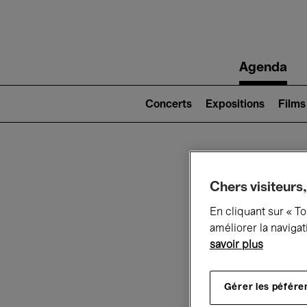
Main
Agenda
navigation
Main
navigation
Concerts
Expositions
Films
(level
2)
Ce q
Chers visiteurs,
En cliquant sur « T
améliorer la navigat
savoir plus
Au
Gérer les péfére