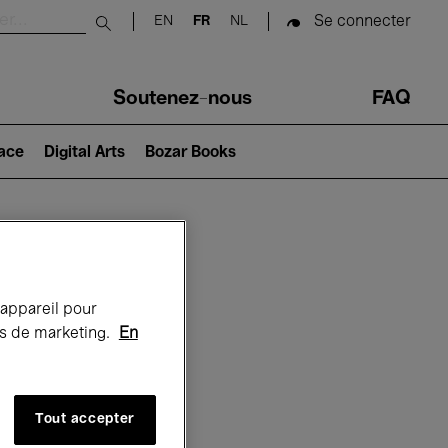
Se connecter
EN
FR
NL
Submit search
Soutenez-nous
FAQ
lace
Digital Arts
Bozar Books
Bozar
 appareil pour
rts de marketing.
En
Tout accepter