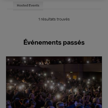
Hosted Events
1 résultats trouvés
Événements passés
Concert
d'hiver
-
Belgian
National
Orchestra