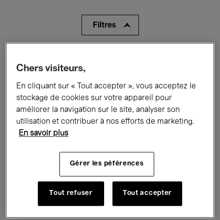
Filtres
Tous les événements
Concerts
Chers visiteurs,
Expositions
Films
Performances
En cliquant sur « Tout accepter », vous acceptez le
stockage de cookies sur votre appareil pour
Rencontres & Débats
Jazz
améliorer la navigation sur le site, analyser son
utilisation et contribuer à nos efforts de marketing.
Musique classique
Global Music
En savoir plus
Musique électronique
Gérer les péférences
Pour tous
Kids’ Palace
Tout refuser
Tout accepter
Enseignement
Visites guidées