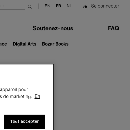
Se connecter
EN
FR
NL
Submit search
Soutenez-nous
FAQ
lace
Digital Arts
Bozar Books
Bozar
 appareil pour
rts de marketing.
En
Tout accepter