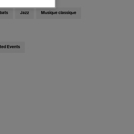
bats
Jazz
Musique classique
ted Events