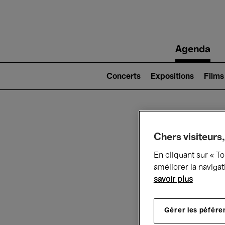
Main
Agenda
navigation
Main
navigation
Concerts
Expositions
Films
(level
2)
Ce q
Chers visiteurs,
En cliquant sur « T
améliorer la navigat
savoir plus
Au
Gérer les péfére