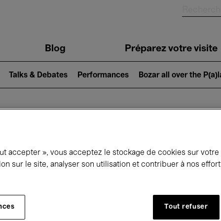
Blog
Préparez votre visite
Talks & Debates
Performances
Bozar all over the P(a)
ui se passe à 
out accepter », vous acceptez le stockage de cookies sur votre
ion sur le site, analyser son utilisation et contribuer à nos effo
jourd'hui
Prochains 7 jours
Octobre
nces
Tout refuser
Jeudi 01 - Samedi 31 Octobre 2026