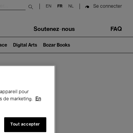
Se connecter
EN
FR
NL
Submit search
Soutenez-nous
FAQ
lace
Digital Arts
Bozar Books
Bozar
 appareil pour
rts de marketing.
En
Tout accepter