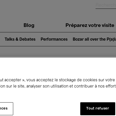
Blog
Préparez votre visite
Talks & Debates
Performances
Bozar all over the P(a)
ui se passe à 
out accepter », vous acceptez le stockage de cookies sur votre
ion sur le site, analyser son utilisation et contribuer à nos effo
jourd'hui
Prochains 7 jours
Novembre
nces
Tout refuser
Dimanche 01 - Lundi 30 Novembre 2026