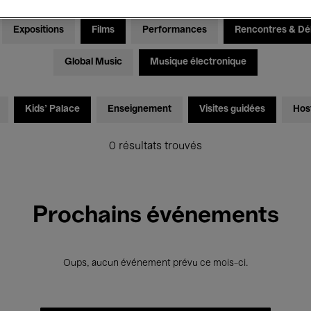
Expositions
Films
Performances
Rencontres & Dé
Global Music
Musique électronique
Kids’ Palace
Enseignement
Visites guidées
Hos
0 résultats trouvés
Prochains événements
Oups, aucun événement prévu ce mois-ci.