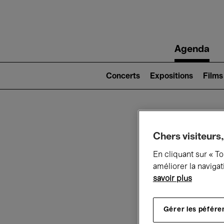
Main
Agenda
navigation
Main
navigation
Concerts
Expositions
Films
(level
2)
Ce q
Chers visiteurs,
En cliquant sur « T
améliorer la navigat
savoir plus
Au
Gérer les péfére