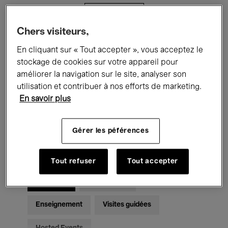
Filtres
Chers visiteurs,
Tous les événements
Concerts
En cliquant sur « Tout accepter », vous acceptez le
stockage de cookies sur votre appareil pour
Expositions
Films
Performances
améliorer la navigation sur le site, analyser son
utilisation et contribuer à nos efforts de marketing.
Rencontres & Débats
Jazz
En savoir plus
Musique classique
Global Music
Gérer les péférences
Musique électronique
Tout refuser
Tout accepter
Pour tous
Kids’ Palace
Enseignement
Visites guidées