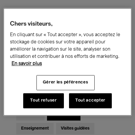
Filtres
Chers visiteurs,
En cliquant sur « Tout accepter », vous acceptez le
Tous les événements
Concerts
stockage de cookies sur votre appareil pour
Expositions
Films
Performances
améliorer la navigation sur le site, analyser son
utilisation et contribuer à nos efforts de marketing.
Rencontres & Débats
Jazz
En savoir plus
Musique classique
Global Music
Gérer les péférences
Musique électronique
Tout refuser
Tout accepter
Pour tous
Kids’ Palace
Enseignement
Visites guidées