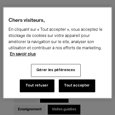
Filtres
Chers visiteurs,
En cliquant sur « Tout accepter », vous acceptez le
Tous les événements
Concerts
stockage de cookies sur votre appareil pour
Expositions
Films
Performances
améliorer la navigation sur le site, analyser son
utilisation et contribuer à nos efforts de marketing.
Rencontres & Débats
Jazz
En savoir plus
Musique classique
Global Music
Gérer les péférences
Musique électronique
Tout refuser
Tout accepter
Pour tous
Kids’ Palace
Enseignement
Visites guidées