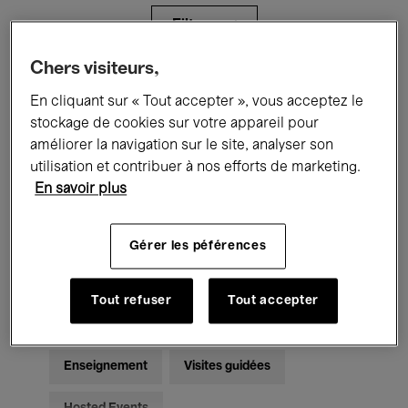
Filtres
Chers visiteurs,
Tous les événements
Concerts
En cliquant sur « Tout accepter », vous acceptez le
stockage de cookies sur votre appareil pour
Expositions
Films
Performances
améliorer la navigation sur le site, analyser son
utilisation et contribuer à nos efforts de marketing.
Rencontres & Débats
Jazz
En savoir plus
Musique classique
Global Music
Gérer les péférences
Musique électronique
Tout refuser
Tout accepter
Pour tous
Kids’ Palace
Enseignement
Visites guidées