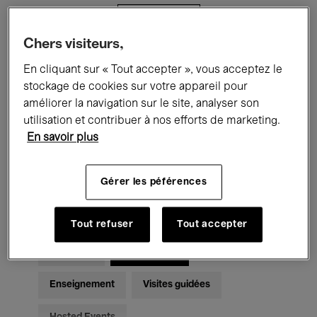
Filtres
Chers visiteurs,
Tous les événements
Concerts
En cliquant sur « Tout accepter », vous acceptez le
stockage de cookies sur votre appareil pour
Expositions
Films
Performances
améliorer la navigation sur le site, analyser son
utilisation et contribuer à nos efforts de marketing.
Rencontres & Débats
Jazz
En savoir plus
Musique classique
Global Music
Gérer les péférences
Musique électronique
Tout refuser
Tout accepter
Pour tous
Kids’ Palace
Enseignement
Visites guidées