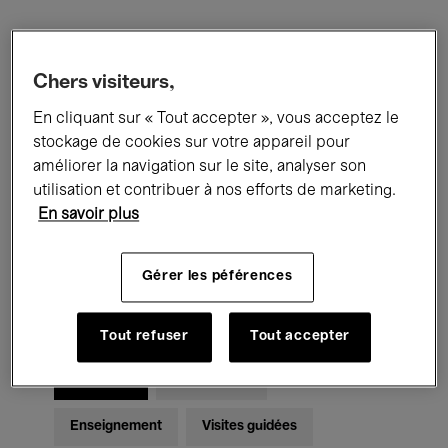
Filtres
Chers visiteurs,
Tous les événements
Concerts
En cliquant sur « Tout accepter », vous acceptez le
stockage de cookies sur votre appareil pour
Expositions
Films
Performances
améliorer la navigation sur le site, analyser son
utilisation et contribuer à nos efforts de marketing.
Rencontres & Débats
Jazz
En savoir plus
Musique classique
Global Music
Gérer les péférences
Musique électronique
Tout refuser
Tout accepter
Pour tous
Kids’ Palace
Enseignement
Visites guidées