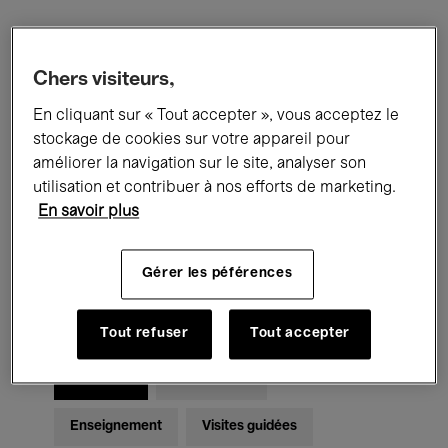
Filtres
Chers visiteurs,
En cliquant sur « Tout accepter », vous acceptez le
Tous les événements
Concerts
stockage de cookies sur votre appareil pour
Expositions
Films
Performances
améliorer la navigation sur le site, analyser son
utilisation et contribuer à nos efforts de marketing.
Rencontres & Débats
Jazz
En savoir plus
Musique classique
Global Music
Gérer les péférences
Musique électronique
Tout refuser
Tout accepter
Pour tous
Kids’ Palace
Enseignement
Visites guidées