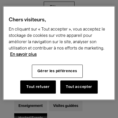
Filtres
Chers visiteurs,
Tous les événements
Concerts
En cliquant sur « Tout accepter », vous acceptez le
stockage de cookies sur votre appareil pour
Expositions
Films
Performances
améliorer la navigation sur le site, analyser son
utilisation et contribuer à nos efforts de marketing.
Rencontres & Débats
Jazz
En savoir plus
Musique classique
Global Music
Gérer les péférences
Musique électronique
Tout refuser
Tout accepter
Pour tous
Kids’ Palace
Enseignement
Visites guidées