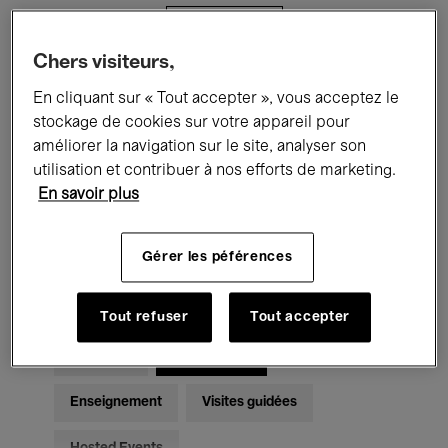
Filtres
Chers visiteurs,
Tous les événements
Concerts
En cliquant sur « Tout accepter », vous acceptez le
stockage de cookies sur votre appareil pour
Expositions
Films
Performances
améliorer la navigation sur le site, analyser son
utilisation et contribuer à nos efforts de marketing.
Rencontres & Débats
Jazz
En savoir plus
Musique classique
Global Music
Gérer les péférences
Musique électronique
Tout refuser
Tout accepter
Pour tous
Kids’ Palace
Enseignement
Visites guidées