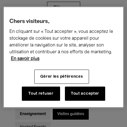
Filtres
Chers visiteurs,
Tous les événements
Concerts
En cliquant sur « Tout accepter », vous acceptez le
stockage de cookies sur votre appareil pour
Expositions
Films
Performances
améliorer la navigation sur le site, analyser son
utilisation et contribuer à nos efforts de marketing.
Rencontres & Débats
Jazz
En savoir plus
Musique classique
Global Music
Gérer les péférences
Musique électronique
Tout refuser
Tout accepter
Pour tous
Kids’ Palace
Enseignement
Visites guidées